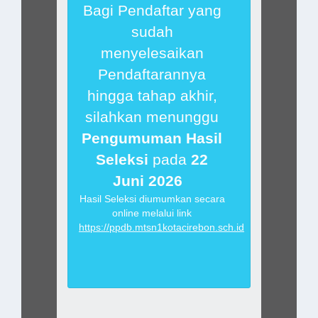
Bagi Pendaftar yang
sudah
menyelesaikan
Pendaftarannya
hingga tahap akhir,
silahkan menunggu
Pengumuman Hasil
Seleksi
pada
22
Juni 2026
Hasil Seleksi diumumkan secara
online melalui link
https://ppdb.mtsn1kotacirebon.sch.id