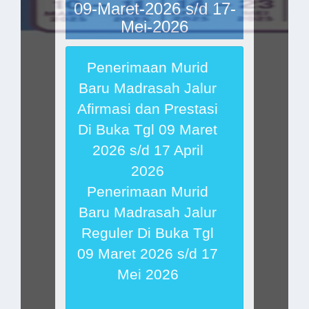
09-Maret-2026 s/d 17-
Mei-2026
Penerimaan Murid
Baru Madrasah Jalur
Afirmasi dan Prestasi
Di Buka Tgl 09 Maret
2026 s/d 17 April
2026
Penerimaan Murid
Baru Madrasah Jalur
Reguler Di Buka Tgl
09 Maret 2026 s/d 17
Mei 2026